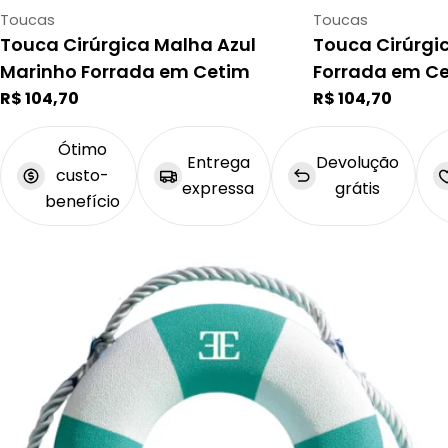
Tipo:
Tipo:
Toucas
Toucas
Touca Cirúrgica Malha Azul
Touca Cirúrgi
Marinho Forrada em Cetim
Forrada em C
Preço
Preço
R$ 104,70
R$ 104,70
regular
regular
Ótimo
Entrega
Devolução
custo-
expressa
grátis
benefício