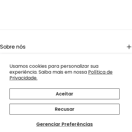
Sobre nós
Frete grátis*
Usamos cookies para personalizar sua
experiência. Saiba mais em nossa
Política de
Fale conosco
Privacidade.
Aceitar
Instagram
Recusar
Trocas, Devoluções e Reembolsos
Política de Privacidade
Termos de Serviço
Gerenciar Preferências
© 2026
ENNÉR CONCEPT
.