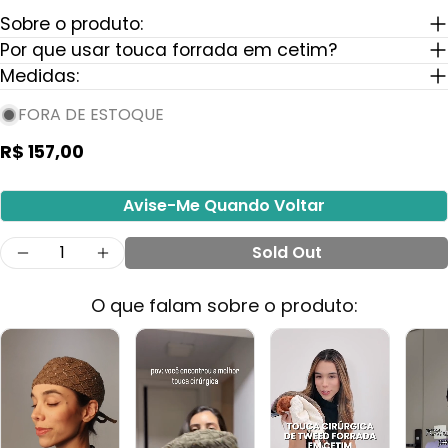
Sobre o produto:
Por que usar touca forrada em cetim?
Medidas:
FORA DE ESTOQUE
Preço
R$ 157,00
regular
Avise-Me Quando Voltar
Quantidade
Sold Out
Diminuir Quantidade Para Touca Cirúrgica T
Aumentar A Quantidade Para Touca 
O que falam sobre o produto: